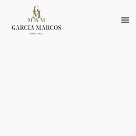
Embutidos Artesanos
Gallegos
García Marcos