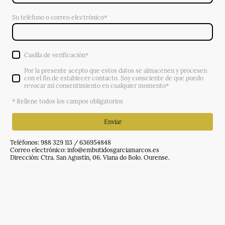
Su teléfono o correo electrónico*
Casilla de verificación*
Por la presente acepto que estos datos se almacenen y procesen
con el fin de establecer contacto. Soy consciente de que puedo
revocar mi consentimiento en cualquier momento
*
* Rellene todos los campos obligatorios
Enviar
Teléfonos: 988 329 113 / 636954848
Correo electrónico: info@embutidosgarciamarcos.es
Dirección: Ctra. San Agustín, 06. Viana do Bolo. Ourense.